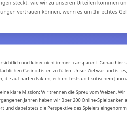
ngen steckt, wie wir zu unseren Urteilen kommen u
ungen vertrauen können, wenn es um Ihr echtes Gel
rsichtlich und leider nicht immer transparent. Genau hier s
chlichen Casino-Listen zu füllen. Unser Ziel war und ist es
 die auf harten Fakten, echten Tests und kritischem Journa
ine klare Mission: Wir trennen die Spreu vom Weizen. Wir i
rgangenen Jahren haben wir über 200 Online-Spielbanken a
rt und dabei stets die Perspektive des Spielers eingenomme