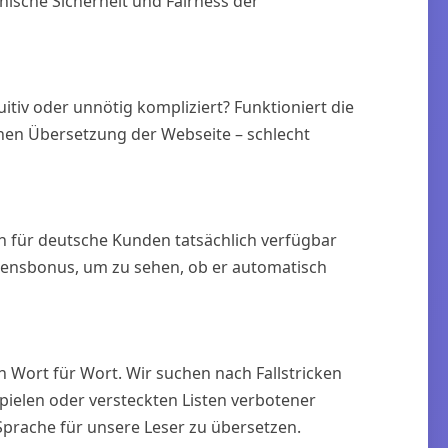
nische Sicherheit und Fairness der
itiv oder unnötig kompliziert? Funktioniert die
chen Übersetzung der Webseite – schlecht
n für deutsche Kunden tatsächlich verfügbar
mmensbonus, um zu sehen, ob er automatisch
n Wort für Wort. Wir suchen nach Fallstricken
ielen oder versteckten Listen verbotener
 Sprache für unsere Leser zu übersetzen.