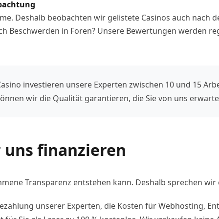
bachtung
me. Deshalb beobachten wir gelistete Casinos auch nach de
ich Beschwerden in Foren? Unsere Bewertungen werden rege
asino investieren unsere Experten zwischen 10 und 15 Arb
önnen wir die Qualität garantieren, die Sie von uns erwarte
 uns finanzieren
mmene Transparenz entstehen kann. Deshalb sprechen wir 
Bezahlung unserer Experten, die Kosten für Webhosting, Ent